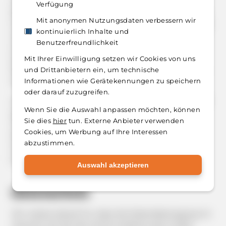
Soweit die Inhalte auf dieser Seite nicht vom
Verfügung
Betreiber erstellt wurden, werden die Urheberrechte
Mit anonymen Nutzungsdaten verbessern wir
Dritter beachtet. Insbesondere werden Inhalte Dritter
kontinuierlich Inhalte und
als solche gekennzeichnet. Sollten Sie trotzdem auf
Benutzerfreundlichkeit
eine Urheberrechtsverletzung aufmerksam werden,
bitten wir um einen entsprechenden Hinweis. Bei
Mit Ihrer Einwilligung setzen wir Cookies von uns
und Drittanbietern ein, um technische
Bekanntwerden von Rechtsverletzungen werden wir
Informationen wie Gerätekennungen zu speichern
derartige Inhalte umgehend entfernen.
oder darauf zuzugreifen.
Alle innerhalb des Internetangebotes genannten und
Wenn Sie die Auswahl anpassen möchten, können
ggf. durch Dritte geschützten Marken- und
Sie dies
hier
tun. Externe Anbieter verwenden
Warenzeichen unterliegen uneingeschränkt den
Cookies, um Werbung auf Ihre Interessen
Bestimmungen des jeweils gültigen
abzustimmen.
Kennzeichenrechts und den Besitzrechten der
jeweiligen eingetragenen Eigentümer.
Auswahl akzeptieren
Datenschutz
Wir weisen darauf hin, dass die Datenübertragung im
Internet (z.B. bei der Kommunikation per E-Mail)