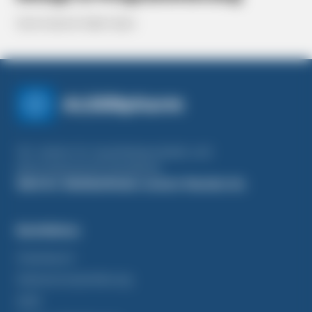
Gjina Syka
&
Ideal Syka
ALSERpharm
Wir stehen für Qualitätsprodukte und
pharmazeutische Standards.
Weil Ihr Wohlbefinden unsere Passion ist.
Rechtliches
Impressum
Datenschutzerklärung
AGB