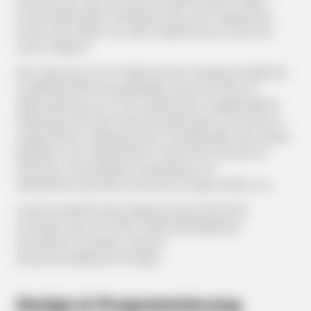
Sicherheitslücken aufweisen kann. Ein lückenloser
Schutz der Daten vor dem Zugriff durch Dritte ist
nicht möglich.
Der Nutzung von im Rahmen der Impressumspflicht
veröffentlichten Kontaktdaten durch Dritte zur
Übersendung von nicht ausdrücklich angeforderter
Werbung und Informationsmaterialien wird hiermit
ausdrücklich widersprochen. Die Betreiber der Seiten
behalten sich ausdrücklich rechtliche Schritte im
Falle der unverlangten Zusendung von
Werbeinformationen, etwa durch Spam-Mails, vor.
Unsere ausführlichen datenschutzrechtlichen
Hinweise nach § 13 TMG (Telemediengesetz),
entnehmen Sie bitte unseren
Datenschutzbestimmungen.
Design & Programmierung