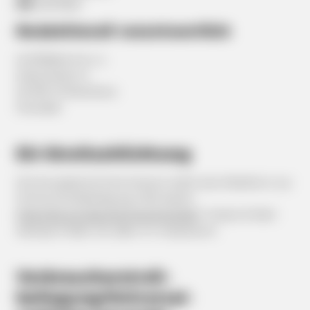
FN:
46715631
Redaktionell verantwortlich
ALSERpharms.r.o.
Kopcianska 14
SK 851 01 Bratislava
Slowakei
EU-Streitschlichtung
Die Europäische Kommission stellt eine Plattform zur
Online-Streitbeilegung (OS) bereit:
https://ec.europa.eu/consumers/odr/
. Unsere E-Mail-
Adresse finden Sie oben im Impressum.
Verbraucher­streit­
beilegung/Universal­