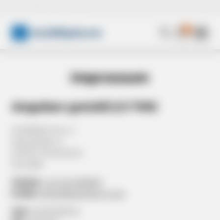
🚚 Versandkostenfrei – direkt aus 🇪🇺 EU
0
ALSERpharm
Impressum
Angaben gemäß § 5 TMG
ALSERpharms.r.o.
Kopcianska 14
SK 851 01 Bratislava
Slowakei
Telefon:
+42 123 3329567
E-Mail:
office@alserpharm.com
UID:
SK2023536141