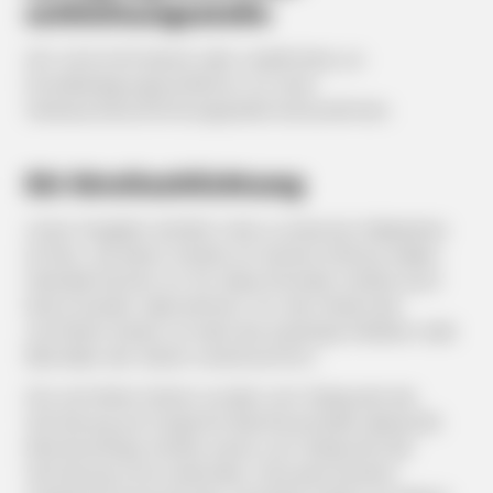
schlichtungs­stelle
Wir sind nicht bereit oder verpflichtet, an
Streitbeilegungsverfahren vor einer
Verbraucherschlichtungsstelle teilzunehmen.
EU-Streitschlichtung
Unser Angebot enthält Links zu externen Webseiten
Dritter, auf deren Inhalte wir keinen Einfluss haben.
Deshalb können wir für diese fremden Inhalte auch
keine Gewähr übernehmen. Für die Inhalte der
verlinkten Seiten ist stets der jeweilige Anbieter oder
Betreiber der Seiten verantwortlich.
Die verlinkten Seiten wurden zum Zeitpunkt der
Verlinkung auf mögliche Rechtsverstöße überprüft.
Rechtswidrige Inhalte waren zum Zeitpunkt der
Verlinkung nicht erkennbar. Eine permanente