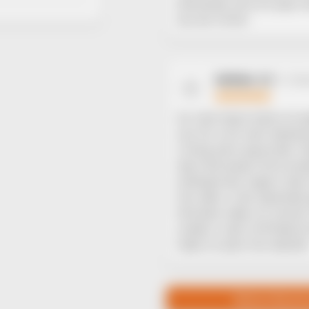
allerdings nach ein paar 
aus als vorher.
Kollmer .M
14. De
K
So viele Haare hatte ich j
war für mich sehr belast
richtig dünn geworden. M
dann Bimaxaan forte emp
anfänglichen zögern hab 
hier aber in der Apotheke
Monaten habe ich meinen 
wieder in den Griff bek
habe ich jetzt hier bestellt
Weitere Bewert