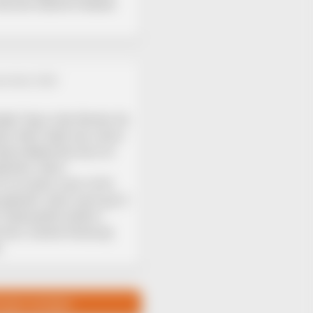
Wochen deutlich besser
zember 2023
eden Tag in der Bürste. Es
end. Mein Zopf war schon
eine Bekannte hat mir
fohlen. Nach
ich es dann zwar nicht
 gekauft. Jetzt nach gut 2
Haarausfall endlich
ommen. Zweite Packung
.
ungen anzeigen