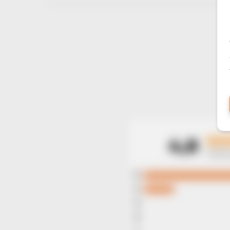
4,8
15 Be
5
4
3
2