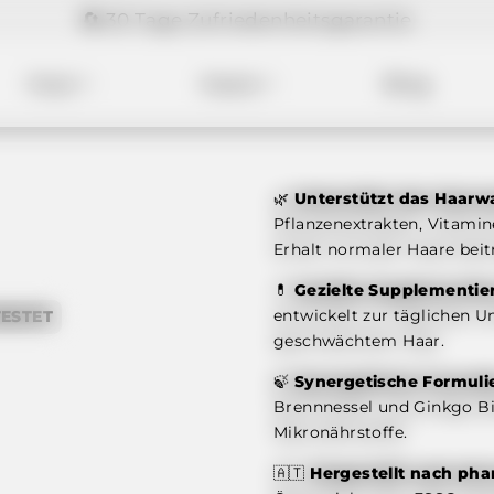
🚚 Versandkostenfrei – direkt aus 🇪🇺 EU
Haut
Haare
Blog
🌿
Unterstützt das Haar
Pflanzenextrakten, Vitamin
Erhalt normaler Haare beitra
💊
Gezielte Supplementie
entwickelt zur täglichen 
ESTET
geschwächtem Haar.
🍃
Synergetische Formuli
Brennnessel und Ginkgo Bil
Mikronährstoffe.
🇦🇹
Hergestellt nach ph