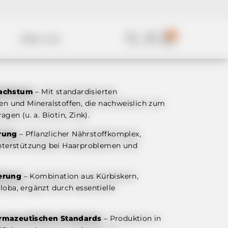
0
Über uns
wachstum
– Mit standardisierten
en und Mineralstoffen, die nachweislich zum
gen (u. a. Biotin, Zink).
rung
– Pflanzlicher Nährstoffkomplex,
Unterstützung bei Haarproblemen und
erung
– Kombination aus Kürbiskern,
oba, ergänzt durch essentielle
armazeutischen Standards
– Produktion in