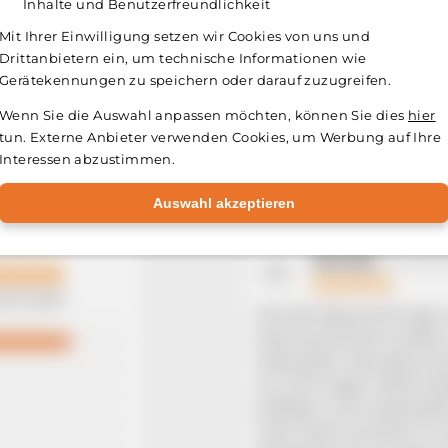
Inhalte und Benutzerfreundlichkeit
Mit Ihrer Einwilligung setzen wir Cookies von uns und
Drittanbietern ein, um technische Informationen wie
Gerätekennungen zu speichern oder darauf zuzugreifen.
Wenn Sie die Auswahl anpassen möchten, können Sie dies
hier
tun. Externe Anbieter verwenden Cookies, um Werbung auf Ihre
Kundenfeedback im Foku
Interessen abzustimmen.
Auswahl akzeptieren
Merende
04. Janu
M
wertungen
Wie die Überschrift sagt, 
Haarwuchsmittel sondern 
Haarausfall. Was genau de
ich nicht sagen. Meine H
kräftiger, mein Haarausfal
mehr Haare sind kann ich 