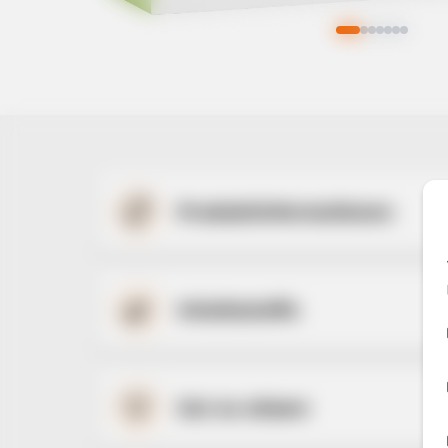
📋
Produktinformationen
🌿
Inhaltsstoffe
💡
Gut zu wissen