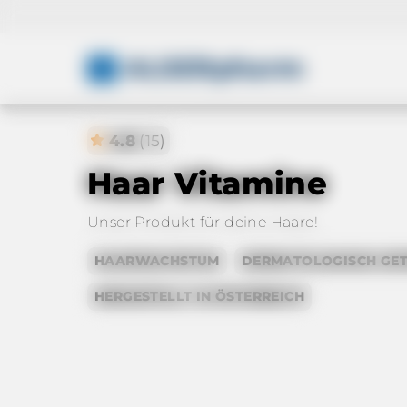
ALSERpharm
4.8
(15)
Haar Vitamine
Unser Produkt für deine Haare!
HAARWACHSTUM
DERMATOLOGISCH GET
HERGESTELLT IN ÖSTERREICH