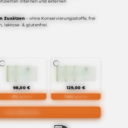
ifizierten internen und externen
en Zusätzen
– ohne Konservierungsstoffe, frei
, laktose- & glutenfrei.
98,00 €
129,00 €
-2%
sparen
-14%
sparen
In den Warenkorb