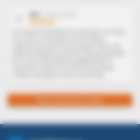
Ben
01. Februar 2024
B
Ich finde den enthaltenen Grüntee gut. Ich trinke
zwar schon viel Tee aber was ein Extrakt
zusätzlich ausmacht ist ein anderes Thema. Mir
haben die Kapseln bei leichter Akne gut geholfen.
Es ist zwar etwas gewöhnungsbedürftig im
Geschmack, aber es ist ja kein Genussmittel
sondern was gegen meine unreine Haut.
Weitere Bewertungen anzeigen