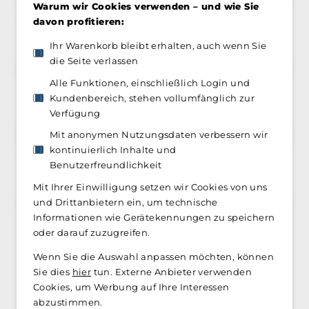
Warum wir Cookies verwenden – und wie Sie
davon profitieren:
📋
Produktinformationen
Ihr Warenkorb bleibt erhalten, auch wenn Sie
die Seite verlassen
Alle Funktionen, einschließlich Login und
Kundenbereich, stehen vollumfänglich zur
🌿
Inhaltsstoffe
Verfügung
Mit anonymen Nutzungsdaten verbessern wir
kontinuierlich Inhalte und
Benutzerfreundlichkeit
💡
Gut zu wissen
Mit Ihrer Einwilligung setzen wir Cookies von uns
und Drittanbietern ein, um technische
Informationen wie Gerätekennungen zu speichern
oder darauf zuzugreifen.
Wenn Sie die Auswahl anpassen möchten, können
Sie dies
hier
tun. Externe Anbieter verwenden
Cookies, um Werbung auf Ihre Interessen
Kundenfeedback im Fokus
abzustimmen.