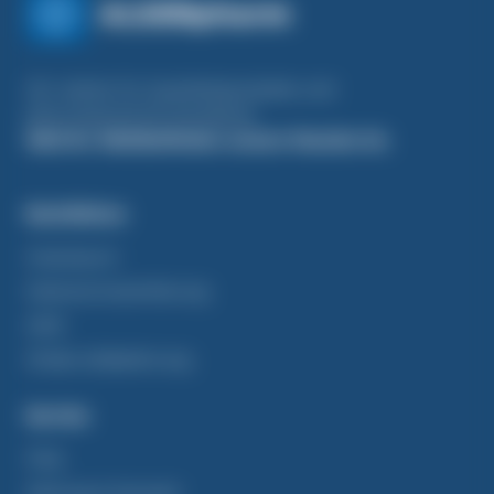
ALSERpharm
Wir stehen für Qualitätsprodukte und
pharmazeutische Standards.
Weil Ihr Wohlbefinden unsere Passion ist.
Rechtliches
Impressum
Datenschutzerklärung
AGB
Widerrufsbelehrung
Service
FAQ
Zahlung & Versand