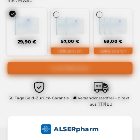
inkl. MwSt.
57,00 €
69,00 €
29,90 €
-5%
sparen
-24%
sparen
In den Warenkorb
30 Tage Geld-Zurück-Garantie
🚚 Versandkostenfrei – direkt
aus 🇪🇺 EU
ALSERpharm