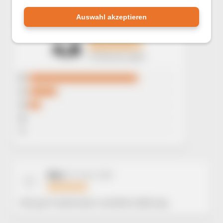
Auswahl akzeptieren
4,6
37 Bewertungen
5
4
3
2
1
Sora
25. März 2025
S
Hat gut Funktioniert, schnelle Lieferung.