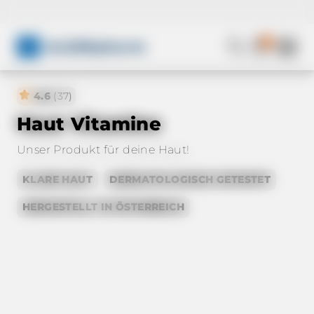
🚚 Versandkostenfrei – direkt aus 🇪🇺 EU
0
ALSERpharm
4.6
(37)
Haut Vitamine
Unser Produkt für deine Haut!
KLARE HAUT
DERMATOLOGISCH GETESTET
HERGESTELLT IN ÖSTERREICH