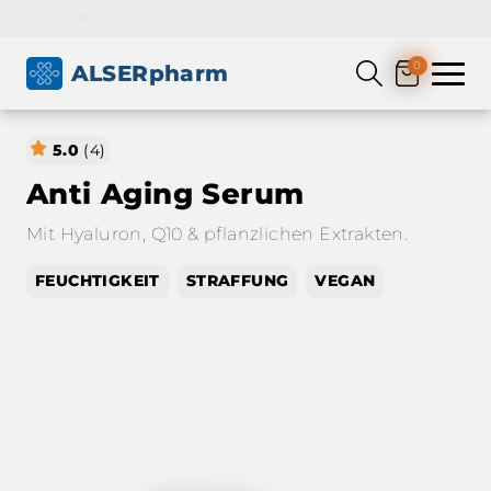
🚚 Versandkostenfrei – direkt aus 🇪🇺 EU
0
ALSERpharm
5.0
(4)
Anti Aging Serum
Mit Hyaluron, Q10 & pflanzlichen Extrakten.
FEUCHTIGKEIT
STRAFFUNG
VEGAN