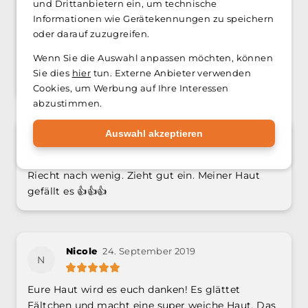
5
und Drittanbietern ein, um technische
Informationen wie Gerätekennungen zu speichern
4
oder darauf zuzugreifen.
3
Wenn Sie die Auswahl anpassen möchten, können
2
Sie dies
hier
tun. Externe Anbieter verwenden
1
Cookies, um Werbung auf Ihre Interessen
abzustimmen.
Auswahl akzeptieren
Juns K.
19. Dezember 2022
J
Riecht nach wenig. Zieht gut ein. Meiner Haut
gefällt es 👍👍👍
Nicole
24. September 2019
N
Eure Haut wird es euch danken! Es glättet
Fältchen und macht eine super weiche Haut. Das